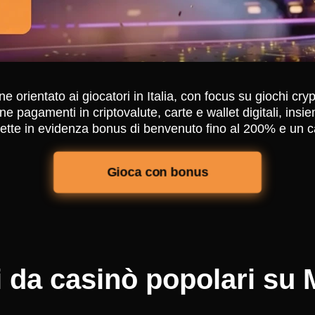
 orientato ai giocatori in Italia, con focus su giochi cr
one pagamenti in criptovalute, carte e wallet digitali, insi
tte in evidenza bonus di benvenuto fino al 200% e un ca
Gioca con bonus
 da casinò popolari su 