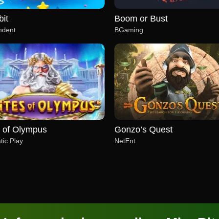
bit
Boom or Bust
ndent
BGaming
 of Olympus
Gonzo’s Quest
ic Play
NetEnt