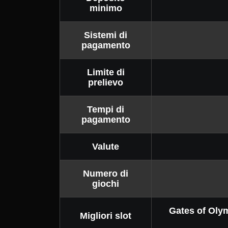
minimo
Mega Ball
Tower X
Book of Dead
Side B
Aviato
Starb
Sistemi di
Evolution Gaming
Smart Soft
Play’n GO
Evolut
Spribe
NetEnt
pagamento
Limite di
prelievo
Tempi di
pagamento
Valute
Numero di
giochi
Gates of Oly
Migliori slot