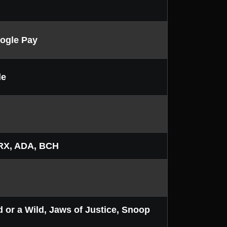
Monopoly Live
Crash
Big Bass Bonanza
Evolution Gaming
Roobet
Pragmatic Play
oogle Pay
le
RX, ADA, BCH
 or a Wild, Jaws of Justice, Snoop