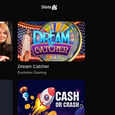
Slots
Dream Catcher
Evolution Gaming