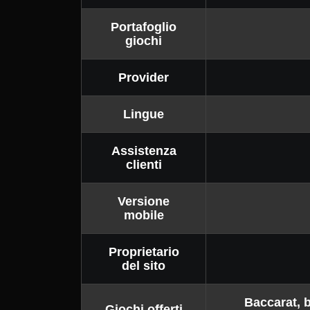
Portafoglio
giochi
Provider
Lingue
Assistenza
clienti
Versione
mobile
Proprietario
del sito
Baccarat, b
Giochi offerti