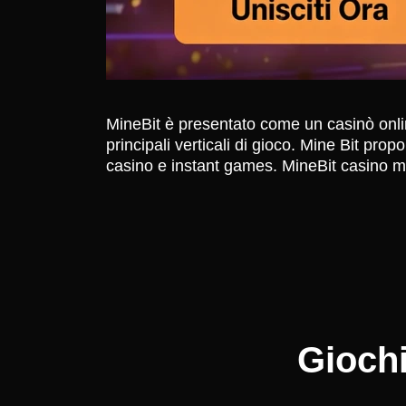
MineBit è presentato come un casinò online
principali verticali di gioco. Mine Bit prop
casino e instant games. MineBit casino me
Giochi